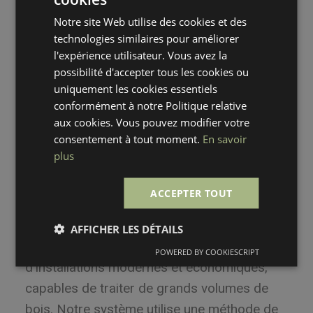
qualité. Cette méthode est idéale pour
Notre site Web utilise des cookies et des
répondre aux besoins spécifiques de nos
technologies similaires pour améliorer
clients en matière de séchage en palettes,
l'expérience utilisateur. Vous avez la
avec des capacités adaptées à des volumes
possibilité d'accepter tous les cookies ou
variés.
uniquement les cookies essentiels
conformément à notre Politique relative
aux cookies. Vous pouvez modifier votre
consentement à tout moment.
En savoir
plus
SÉCHAGE
ACCEPTER TOUT
Séchage en vrac
AFFICHER LES DÉTAILS
Pour le séchage en vrac, nous disposons
POWERED BY COOKIESCRIPT
d'installations modernes et économiques,
capables de traiter de grands volumes de
bois. Notre système utilise une méthode de