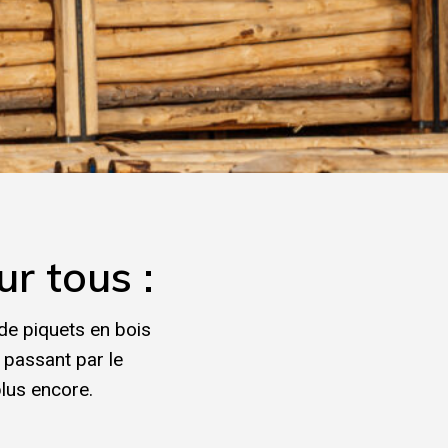
English
Deutsch
r tous :
e piquets en bois
n passant par le
plus encore.