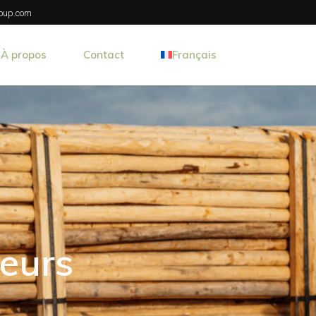
oup.com
À propos
Contact
Français
s
ou industriel
itement
Nederlands
teurs