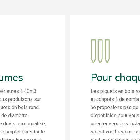
lumes
Pour chaqu
périeures à 40m3,
Les piquets en bois r
Nous produisons sur
et adaptés à de nombr
uets en bois rond,
ne proposions pas de
 de diamètre.
disponibles pour vous 
 devis personnalisé.
orienter vers des inst
n complet dans toute
soient vos besoins sp
rt hors Europe pour
sont une solution fiabl