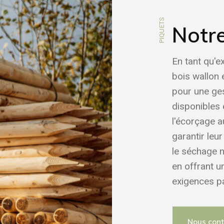
PIQUETS
Notr
En tant qu'e
bois wallon 
pour une ges
disponibles e
l'écorçage a
garantir leu
le séchage n
en offrant u
exigences pa
Nous con