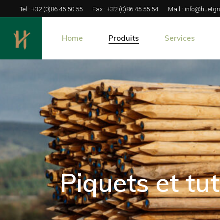
Tel :
+32 (0)86 45 50 55
Fax :
+32 (0)86 45 55 54
Mail :
info@huetgr
Home
Produits
Services
Piquets et tuteurs
Bois Spécifique
Bois Calibrés
Séchage naturel 
Bois de soutènement
Solutions de tra
Grumes et Billons
Clôtures Équestres
Piquets et tu