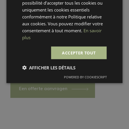
possibilité d'accepter tous les cookies ou
uniquement les cookies essentiels
HOUTEN PIKETTEN
conformément à notre Politique relative
Een piket voor elke
aux cookies. Vous pouvez modifier votre
consentement à tout moment.
En savoir
toepassing
plus
Wij bieden vele oplossingen voor elk type
ACCEPTER TOUT
toepassing. Houtpiketten bieden een
adequate oplossing voor elk van uw vragen.
AFFICHER LES DÉTAILS
POWERED BY COOKIESCRIPT
Een offerte aanvragen