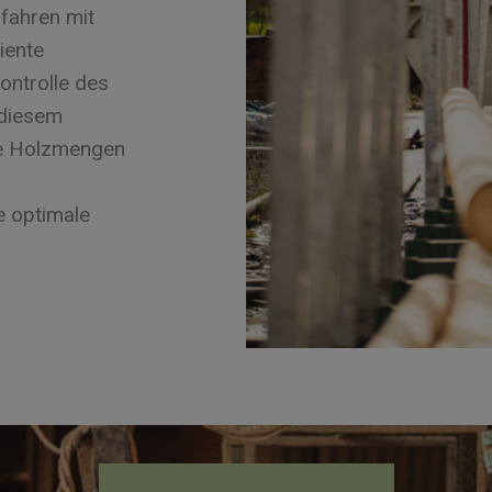
fahren mit
iente
ontrolle des
 diesem
ße Holzmengen
e optimale