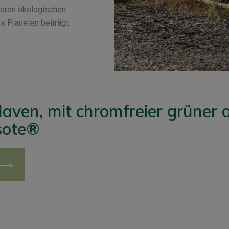
seren ökologischen
s Planeten beiträgt.
aven, mit chromfreier grüner 
sote®