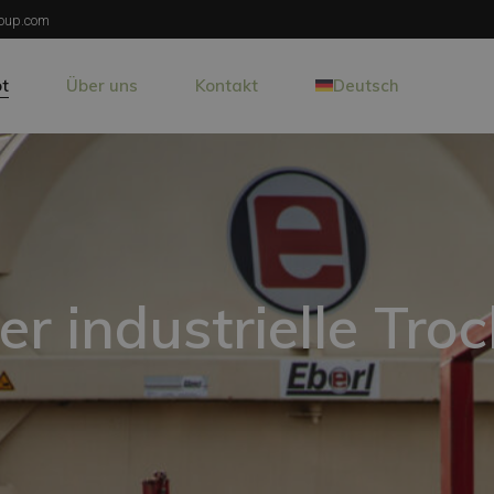
oup.com
t
Über uns
Kontakt
Deutsch
zqualitäten
er industrielle Trocknung
Fundamente
ie Holzbehandlung
er industrielle Tr
Nederlands