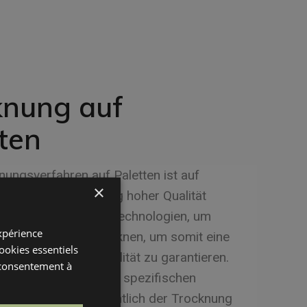
knung auf
ten
ungsverfahren auf Paletten ist auf
×
izienz bei gleichzeitig hoher Qualität
Wir nutzen moderne Technologien, um
expérience
mengen rasch zu trocknen, um somit eine
cookies essentiels
 Trocknung und Qualität zu garantieren.
 consentement à
hren ist ideal, um die spezifischen
serer Kunden hinsichtlich der Trocknung