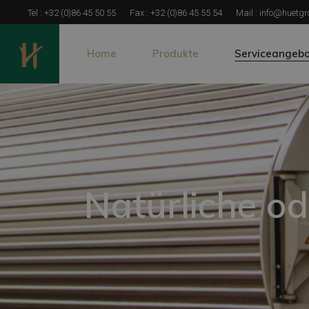
Tel :
+32 (0)86 45 50 55
Fax :
+32 (0)86 45 55 54
Mail :
info@huetgr
Home
Produkte
Serviceangebo
Zaunpfähle und Pfosten
Spezifische Hol
Kalibrierte Holzpfähle
Natürliche od
Holz für Tragwerkelemente und 
Lösungen für d
Langholz und Stammholz
Natürliche od
Pferde-Einzäunungen