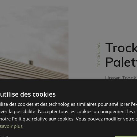
Troc
TROCKNUNG
Palet
Unser Trockn
maximale Eff
utilise des cookies
ausgelegt. 
ilise des cookies et des technologies similaires pour améliorer l'
kleine Holz
avez la possibilité d'accepter tous les cookies ou uniquement les 
gleichmäßige
otre Politique relative aux cookies. Vous pouvez modifier votre
Dieses Verfa
savoir plus
Vorgaben un
CRIPT