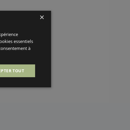
×
expérience
cookies essentiels
 consentement à
EPTER TOUT