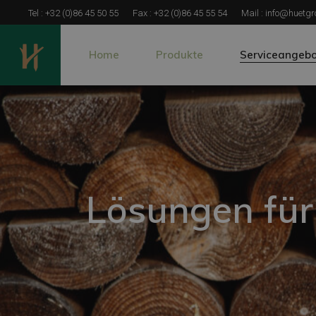
Tel :
+32 (0)86 45 50 55
Fax :
+32 (0)86 45 55 54
Mail :
info@huetgr
Home
Produkte
Serviceangebo
Zaunpfähle und Pfosten
Spezifische Hol
Kalibrierte Holzpfähle
Natürliche oder 
Holz für Tragwerkelemente und 
Lösungen für
Langholz und Stammholz
Lösungen für
Pferde-Einzäunungen