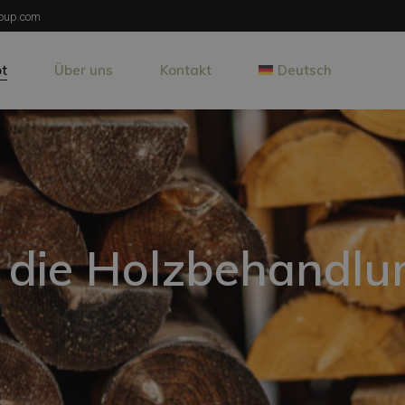
oup.com
t
Über uns
Kontakt
Deutsch
zqualitäten
Nederlands
English
industrielle Trocknung
Français
Fundamente
 die Holzbehandlung
 die Holzbehandlu