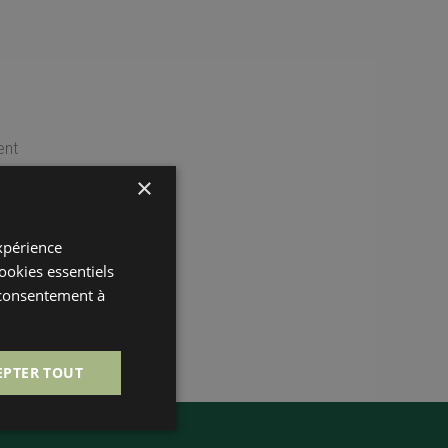
ent
×
expérience
cookies essentiels
 consentement à
EPTER TOUT