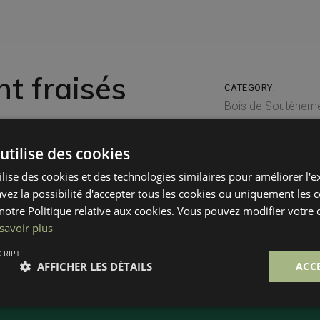
nt fraisés
CATEGORY:
Bois de Soutènem
ement fraisés afin de disposer
ongueur. Ce procédé permet
utilise des cookies
ur le partie fraisée du pieux.
ilise des cookies et des technologies similaires pour améliorer l'
 efficace pour vos fondations
avez la possibilité d'accepter tous les cookies ou uniquement les 
otre Politique relative aux cookies. Vous pouvez modifier votre
savoir plus
CRIPT
AFFICHER LES DÉTAILS
ACC