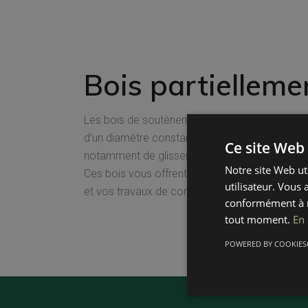
Bois partielleme
Les bois de soutènement peuvent être partiell
d’un diamètre constant sur une partie de la l
Ce site Web 
notamment de glisser aisément une protection s
Notre site Web ut
Ces bois vous offrent une solution pratique et
utilisateur. Vous 
et vos travaux de construction.
conformément à n
tout moment.
En 
POWERED BY COOKIES