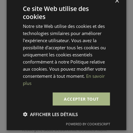
×
Sie, dass unsere Website dann
Ce site Web utilise des
möglicherweise nicht mehr richtig
cookies
funktioniert.
Notre site Web utilise des cookies et des
technologies similaires pour améliorer
l'expérience utilisateur. Vous avez la
7.
possibilité d'accepter tous les cookies ou
Aktivierung/Deakti
uniquement les cookies essentiels
conformément à notre Politique relative
vierung und
aux cookies. Vous pouvez modifier votre
Löschung von
consentement à tout moment.
En savoir
plus
Cookies
ACCEPTER TOUT
Sie können Ihren Internetbrowser
AFFICHER LES DÉTAILS
verwenden, um Cookies automatisch oder
manuell zu löschen. Sie können auch
POWERED BY COOKIESCRIPT
festlegen, dass bestimmte Cookies nicht