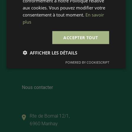
conformément à notre Politique relative
aux cookies. Vous pouvez modifier votre
consentement à tout moment.
En savoir
plus
ACCEPTER TOUT
AFFICHER LES DÉTAILS
Votre spécialiste du bois rond depuis
1947.
POWERED BY COOKIESCRIPT
Nous contacter
Rte de Bomal 12/1,
6960 Manhay