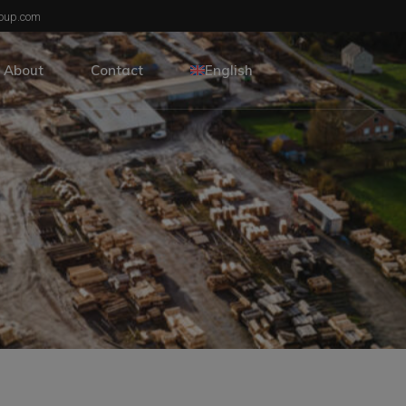
oup.com
rial drying
About
Contact
English
ions
Nederlands
rial drying
ions
Nederlands
Français