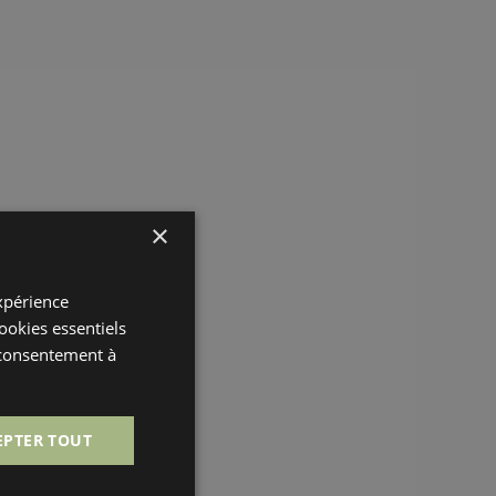
×
expérience
cookies essentiels
 consentement à
EPTER TOUT